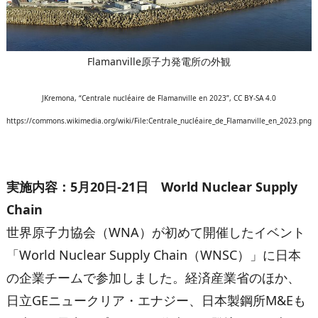
Flamanville原子力発電所の外観
JKremona, “Centrale nucléaire de Flamanville en 2023”, CC BY-SA 4.0
https://commons.wikimedia.org/wiki/File:Centrale_nucléaire_de_Flamanville_en_2023.png
実施内容：
5
月
20
日
-21
日
World Nuclear Supply
Chain
世界原子力協会（WNA）が初めて開催したイベント
「World Nuclear Supply Chain（WNSC）」に日本
の企業チームで参加しました。経済産業省のほか、
日立GEニュークリア・エナジー、日本製鋼所M&Eも