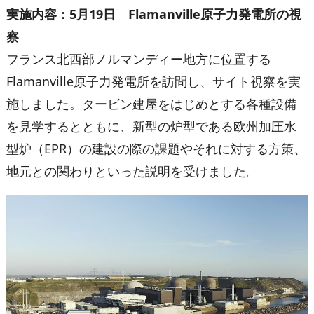
実施内容：
5
月
19
日
Flamanville
原子力発電所の視
察
フランス北西部ノルマンディー地方に位置する
Flamanville原子力発電所を訪問し、サイト視察を実
施しました。タービン建屋をはじめとする各種設備
を見学するとともに、新型の炉型である欧州加圧水
型炉（EPR）の建設の際の課題やそれに対する方策、
地元との関わりといった説明を受けまし
た。